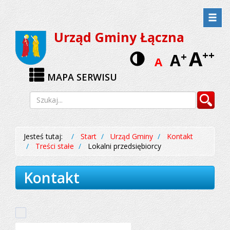
Przejdź
Przejdź
do
do
Urząd Gminy Łączna
menu
treści
A
Wersja
++
A
+
A
kontrastow
MAPA SERWISU
Wyszukiwarka
Szukaj
Jesteś tutaj:
Start
Urząd Gminy
Kontakt
Treści stałe
Lokalni przedsiębiorcy
Kontakt