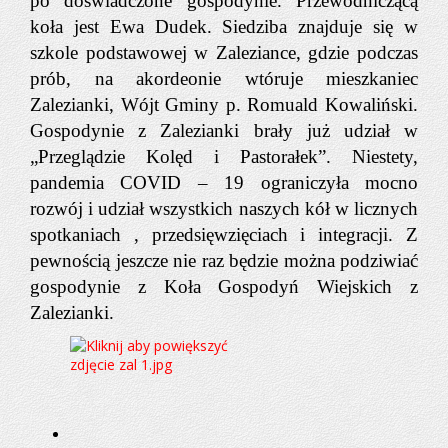
po doświadczone gospodynie. Przewodniczącą
koła jest Ewa Dudek. Siedziba znajduje się w
szkole podstawowej w Zaleziance, gdzie podczas
prób, na akordeonie wtóruje mieszkaniec
Zalezianki, Wójt Gminy p. Romuald Kowaliński.
Gospodynie z Zalezianki brały już udział w
„Przeglądzie Kolęd i Pastorałek”. Niestety,
pandemia COVID – 19 ograniczyła mocno
rozwój i udział wszystkich naszych kół w licznych
spotkaniach , przedsięwzięciach i integracji. Z
pewnością jeszcze nie raz będzie można podziwiać
gospodynie z Koła Gospod
yń Wiejskich z
Zalezianki.