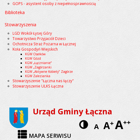
GOPS - asystent osoby z niepełnosprawnością
Biblioteka
Stowarzyszenia
LGD Wokół Łysej Góry
Towarzystwo Przyjaciół Dzieci
Ochotnicza Straż Pożarna w Łącznej
Koła Gospodyń Wiejskich
KGW Osełków
KGW Gózd
KGW „Łącznianie”
KGW „Zagórzanki
KGW „Aktywne Kobiety” Zagórze
KGW Zalezianka
Stowarzyszenie "Łączna nas łączy"
Stowarzyszenie ULKS Łączna
Urząd Gminy Łączna
A
Wersja
++
A
+
A
kontrastow
MAPA SERWISU