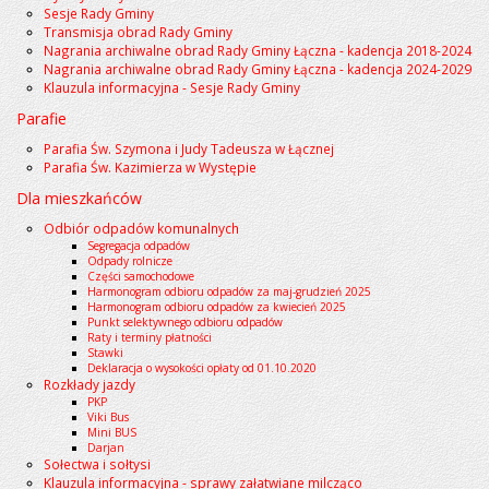
Sesje Rady Gminy
Transmisja obrad Rady Gminy
Nagrania archiwalne obrad Rady Gminy Łączna - kadencja 2018-2024
Nagrania archiwalne obrad Rady Gminy Łączna - kadencja 2024-2029
Klauzula informacyjna - Sesje Rady Gminy
Parafie
Parafia Św. Szymona i Judy Tadeusza w Łącznej
Parafia Św. Kazimierza w Występie
Dla mieszkańców
Odbiór odpadów komunalnych
Segregacja odpadów
Odpady rolnicze
Części samochodowe
Harmonogram odbioru odpadów za maj-grudzień 2025
Harmonogram odbioru odpadów za kwiecień 2025
Punkt selektywnego odbioru odpadów
Raty i terminy płatności
Stawki
Deklaracja o wysokości opłaty od 01.10.2020
Rozkłady jazdy
PKP
Viki Bus
Mini BUS
Darjan
Sołectwa i sołtysi
Klauzula informacyjna - sprawy załatwiane milcząco