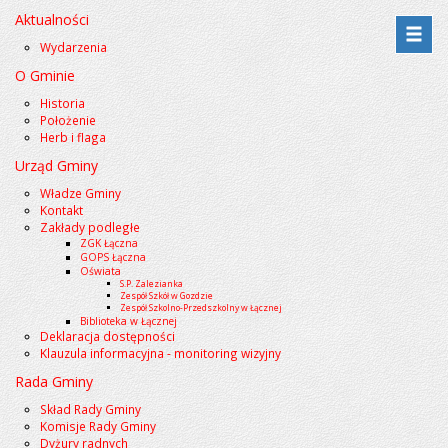
Aktualności
Przejdź
Przejdź
Wydarzenia
do
do
O Gminie
menu
treści
Historia
Położenie
Herb i flaga
Urząd Gminy
Władze Gminy
Kontakt
Zakłady podległe
ZGK Łączna
GOPS Łączna
Oświata
S.P. Zalezianka
Zespół Szkół w Gozdzie
Zespół Szkolno-Przedszkolny w Łącznej
Biblioteka w Łącznej
Deklaracja dostępności
Klauzula informacyjna - monitoring wizyjny
Rada Gminy
Skład Rady Gminy
Komisje Rady Gminy
Dyżury radnych