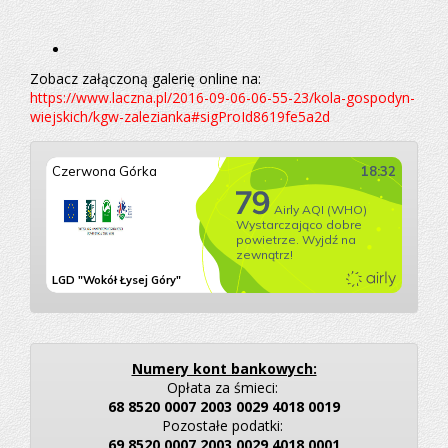
Zobacz załączoną galerię online na:
https://www.laczna.pl/2016-09-06-06-55-23/kola-gospodyn-
wiejskich/kgw-zalezianka#sigProId8619fe5a2d
Numery kont bankowych:
Opłata za śmieci:
68 8520 0007 2003 0029 4018 0019
Pozostałe podatki:
69 8520 0007 2003 0029 4018 0001