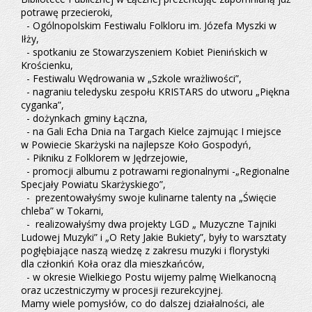
potrawę przecieroki,
- Ogólnopolskim Festiwalu Folkloru im. Józefa Myszki w
Iłży,
- spotkaniu ze Stowarzyszeniem Kobiet Pienińskich w
Krościenku,
- Festiwalu Wędrowania w „Szkole wrażliwości”,
- nagraniu teledysku zespołu KRISTARS do utworu „Piękna
cyganka”,
- dożynkach gminy Łączna,
- na Gali Echa Dnia na Targach Kielce zajmując I miejsce
w Powiecie Skarżyski na najlepsze Koło Gospodyń,
- Pikniku z Folklorem w Jędrzejowie,
- promocji albumu z potrawami regionalnymi -„Regionalne
Specjały Powiatu Skarżyskiego”,
- prezentowałyśmy swoje kulinarne talenty na „Święcie
chleba” w Tokarni,
- realizowałyśmy dwa projekty LGD „ Muzyczne Tajniki
Ludowej Muzyki” i „O Rety Jakie Bukiety”, były to warsztaty
pogłębiające naszą wiedzę z zakresu muzyki i florystyki
dla członkiń Koła oraz dla mieszkańców,
- w okresie Wielkiego Postu wijemy palmę Wielkanocną
oraz uczestniczymy w procesji rezurekcyjnej.
Mamy wiele pomysłów, co do dalszej działalności, ale