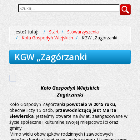
Wyszukiwarka
Szukaj
Jesteś tutaj:
Start
Stowarzyszenia
Koła Gospodyń Wiejskich
KGW „Zagórzanki
KGW „Zagórzanki
Koło Gospodyń Wiejskich
Zagórzanki
Koło Gospodyń Zagórzanki
powstało w 2015 roku
,
obecnie liczy 15 osób,
przewodniczącą jest Marta
Siewierska
. Jesteśmy otwarte na świat, zaangażowane w
życie społeczne i kulturalne swojej miejscowości oraz
gminy.
Mimo wielu obowiązków rodzinnych i zawodowych
jesteśmy bardzo kreatywne i pełne wigoru. Uczestniczymy