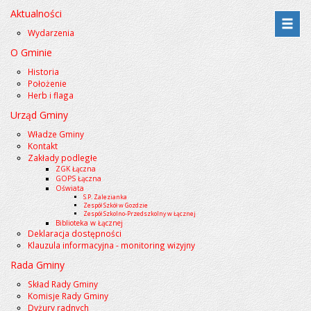
Aktualności
Przejdź
Przejdź
Wydarzenia
do
do
O Gminie
menu
treści
Historia
Położenie
Herb i flaga
Urząd Gminy
Władze Gminy
Kontakt
Zakłady podległe
ZGK Łączna
GOPS Łączna
Oświata
S.P. Zalezianka
Zespół Szkół w Gozdzie
Zespół Szkolno-Przedszkolny w Łącznej
Biblioteka w Łącznej
Deklaracja dostępności
Klauzula informacyjna - monitoring wizyjny
Rada Gminy
Skład Rady Gminy
Komisje Rady Gminy
Dyżury radnych