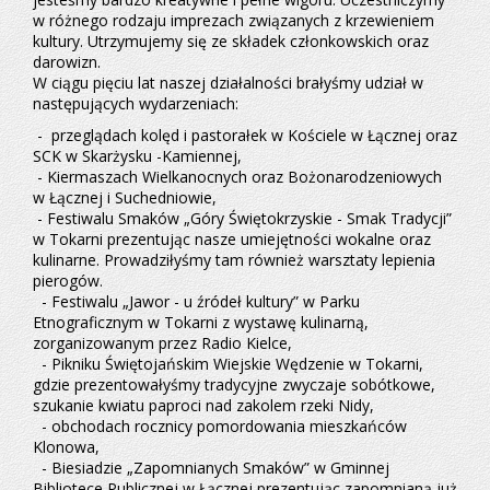
w różnego rodzaju imprezach związanych z krzewieniem
kultury. Utrzymujemy się ze składek członkowskich oraz
darowizn.
W ciągu pięciu lat naszej działalności brałyśmy udział w
następujących wydarzeniach:
- przeglądach kolęd i pastorałek w Kościele w Łącznej oraz
SCK w Skarżysku -Kamiennej,
- Kiermaszach Wielkanocnych oraz Bożonarodzeniowych
w Łącznej i Suchedniowie,
- Festiwalu Smaków „Góry Świętokrzyskie - Smak Tradycji”
w Tokarni prezentując nasze umiejętności wokalne oraz
kulinarne. Prowadziłyśmy tam również warsztaty lepienia
pierogów.
- Festiwalu „Jawor - u źródeł kultury” w Parku
Etnograficznym w Tokarni z wystawę kulinarną,
zorganizowanym przez Radio Kielce,
- Pikniku Świętojańskim Wiejskie Wędzenie w Tokarni,
gdzie prezentowałyśmy tradycyjne zwyczaje sobótkowe,
szukanie kwiatu paproci nad zakolem rzeki Nidy,
- obchodach rocznicy pomordowania mieszkańców
Klonowa,
- Biesiadzie „Zapomnianych Smaków” w Gminnej
Bibliotece Publicznej w Łącznej prezentując zapomnianą już