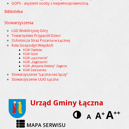
GOPS - asystent osoby z niepełnosprawnością
Biblioteka
Stowarzyszenia
LGD Wokół Łysej Góry
Towarzystwo Przyjaciół Dzieci
Ochotnicza Straż Pożarna w Łącznej
Koła Gospodyń Wiejskich
KGW Osełków
KGW Gózd
KGW „Łącznianie”
KGW „Zagórzanki
KGW „Aktywne Kobiety” Zagórze
KGW Zalezianka
Stowarzyszenie "Łączna nas łączy"
Stowarzyszenie ULKS Łączna
Urząd Gminy Łączna
A
Wersja
++
A
+
A
kontrastow
MAPA SERWISU