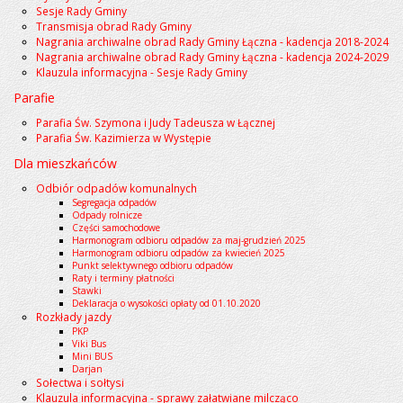
Sesje Rady Gminy
Transmisja obrad Rady Gminy
Nagrania archiwalne obrad Rady Gminy Łączna - kadencja 2018-2024
Nagrania archiwalne obrad Rady Gminy Łączna - kadencja 2024-2029
Klauzula informacyjna - Sesje Rady Gminy
Parafie
Parafia Św. Szymona i Judy Tadeusza w Łącznej
Parafia Św. Kazimierza w Występie
Dla mieszkańców
Odbiór odpadów komunalnych
Segregacja odpadów
Odpady rolnicze
Części samochodowe
Harmonogram odbioru odpadów za maj-grudzień 2025
Harmonogram odbioru odpadów za kwiecień 2025
Punkt selektywnego odbioru odpadów
Raty i terminy płatności
Stawki
Deklaracja o wysokości opłaty od 01.10.2020
Rozkłady jazdy
PKP
Viki Bus
Mini BUS
Darjan
Sołectwa i sołtysi
Klauzula informacyjna - sprawy załatwiane milcząco