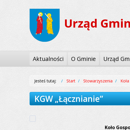
Przejdź
Przejdź
do
do
Urząd Gmin
menu
treści
Aktualności
O Gminie
Urząd Gm
Jesteś tutaj:
Start
Stowarzyszenia
Koła
KGW „Łącznianie”
Koło Gospo