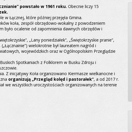
cznianie” powstało w 1961 roku.
Obecnie liczy 15
zek.
e w Łącznej, które później przejęła Gmina.
członków koła, zespół obrzędowo-wokalny z powodzeniem
lem było ocalenie od zapomnienia dawnych obrzędów i
ętokrzyskie”, „Lany poniedziałek”, „Świętokrzyskie pranie”,
 („Łącznainie”) wielokrotnie był laureatem nagród i
wiatowych, wojewódzkich oraz w Ogólnopolskim Przeglądzie
w Buskich Spotkaniach z Folklorem w Busku Zdroju i
szczowie.
nia. Z inicjatywy Koła organizowano Kiermasze wielkanocne i
ączna
organizują „Przegląd kolęd i pastorałek”
, a od 2017 r.
ział we wszystkich uroczystościach organizowanych na terenie