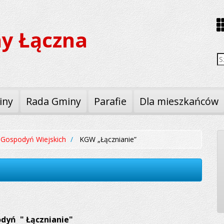
y Łączna
W
iny
Rada Gminy
Parafie
Dla mieszkańców
 Gospodyń Wiejskich
KGW „Łącznianie”
dyń " Łącznianie"