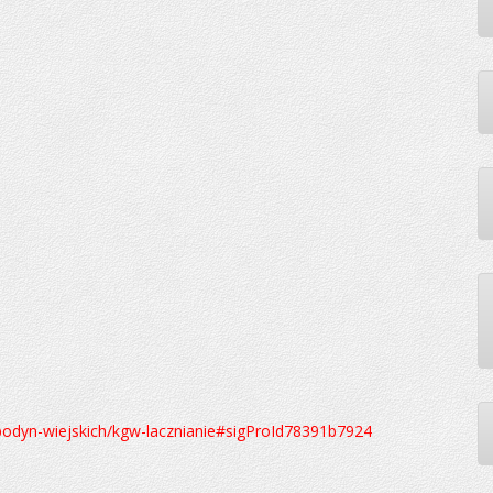
podyn-wiejskich/kgw-lacznianie#sigProId78391b7924