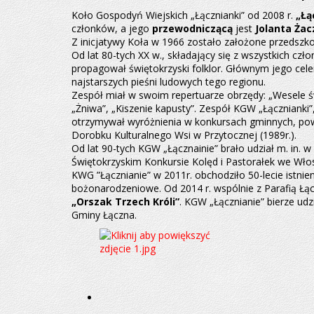
Koło Gospodyń Wiejskich „Łącznianki” od 2008 r.
„Łą
członków, a jego
przewodniczącą
jest
Jolanta Żac
Z inicjatywy Koła w 1966 zostało założone przedszkol
Od lat 80-tych XX w., składający się z wszystkich 
propagował świętokrzyski folklor. Głównym jego ce
najstarszych pieśni ludowych tego regionu.
Zespół miał w swoim repertuarze obrzędy: „Wesele świ
„Żniwa”, „Kiszenie kapusty”. Zespół KGW „Łącznianki”,
otrzymywał wyróżnienia w konkursach gminnych, po
Dorobku Kulturalnego Wsi w Przytocznej (1989r.).
Od lat 90-tych KGW „Łącznainie” brało udział m. in. 
Świętokrzyskim Konkursie Kolęd i Pastorałek we Wło
KWG ”Łącznianie” w 2011r. obchodziło 50-lecie istnie
bożonarodzeniowe. Od 2014 r. wspólnie z Parafią Ł
„Orszak Trzech Króli”
. KGW „Łącznianie” bierze ud
Gminy Łączna.