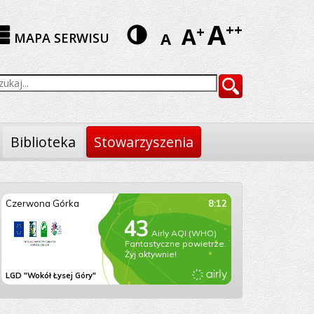
A
Wersja
++
A
+
A
MAPA SERWISU
kontrastowa
yszukiwarka
Szukaj
Biblioteka
Stowarzyszenia