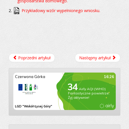
-
gospodarstwa domowego.
Kamionki,
-
2.
Przykładowy wzór wypełnionego wniosku.
Łączna
od
nr
16a
do
62
,
-
Osełków
.
Mieszkańcy
Poprzedni artykuł
Następny artykuł
powinni
rozpocząć
działania
od
złożenia
wniosków
o określenie
warunków
przyłączenia
wraz
z mapą
w skali
1:500
z zaznaczoną
proponowaną
lokalizacją
szafki