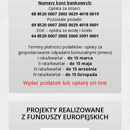
Numery kont bankowych:
gazowej.
Opłata za śmieci:
Wniosek
68 8520 0007 2003 0029 4018 0019
dostępny
Pozostałe podatki:
jest
jako
69 8520 0007 2003 0029 4018 0001
załącznik
ZGK – opłata za wodę i ścieki:
pod
64 8520 0007 2003 3000 3091 0001
tekstem,
wersja
papierowa
Terminy płatności podatków i opłaty za
do
gospodarowanie odpadami komunalnymi (śmieci)
pobrania
I rata/kwartał –
do 15 marca
w Urzędzie
Gminy.
II rata/kwartał –
do 15 maja
III rata/kwartał –
do 15 września
Ogólną
IV rata/kwartał –
do 15 listopada
informację
oraz
Wpłać podatek lub opłatę on-line
pomoc
w wypełnieniu
wniosku
można
uzyskać
w
pokoju
PROJEKTY REALIZOWANE
nr
6
Z FUNDUSZY EUROPEJSKICH
urzędu
(budynek
nr