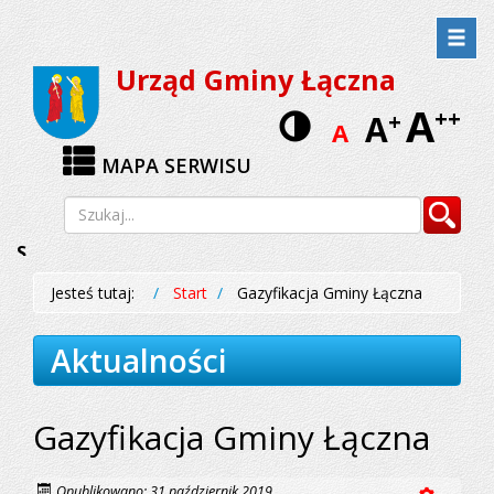
Przejdź
Przejdź
do
do
Urząd Gminy Łączna
menu
treści
A
Wersja
++
A
+
A
kontrastow
MAPA SERWISU
Wyszukiwarka
Szukaj
Szanowni
Państwo
!
Jesteś tutaj:
Start
Gazyfikacja Gminy Łączna
Polska
Spółka
Gazownictwa
Aktualności
Sp.
z o.o.
Oddział
Zakład
Gazyfikacja Gminy Łączna
Gazowniczy
w Kielcach
informuje,
że
Opublikowano: 31 październik 2019