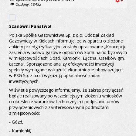
w oparciu
o złożone
Odsłony: 13432
ankiety
przedgazyfikacyjne
zostały
opracowane
Szanowni Państwo!
„Koncepcje
zasilenia
Polska Spółka Gazownictwa Sp. z o.o. Oddział Zakład
w paliwo
Gazowniczy w Kielcach informuje, że w oparciu o złożone
gazowe
odbiorców
ankiety przedgazyfikacyjne zostały opracowane „Koncepcje
komunalno-
zasilenia w paliwo gazowe odbiorców komunalno-bytowych
bytowych
w miejscowościach: Gózd, Kamionki, Łączna, Osełków gm.
w miejscowościach:
Gózd,
Łączna”. Sporządzone analizy efektywności inwestycji
Kamionki,
spełniły wymagane wskaźniki ekonomiczne obowiązujące
Łączna,
w PSG Sp. z o.o. i wykazują opłacalność zadań
Osełków
inwestycyjnych.
gm.
Łączna”.
W świetle powyższego informujemy, że zakres przyłączeń
Sporządzone
analizy
będzie realizowany po wcześniejszym złożeniu wniosków
efektywności
o określenie warunków technicznych i podpisaniu umów
inwestycji
przyłączeniowych z zainteresowanymi podmiotami
spełniły
z miejscowości:
wymagane
wskaźniki
- Gózd,
ekonomiczne
obowiązujące
- Kamionki,
w PSG