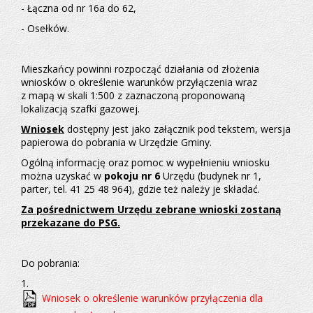
Sp.
- Łączna od nr 16a do 62,
z o.o.
i wykazują
- Osełków.
opłacalność
zadań
inwestycyjnych.
Mieszkańcy powinni rozpocząć działania od złożenia
W świetle
wniosków o określenie warunków przyłączenia wraz
powyższego
informujemy,
z mapą w skali 1:500 z zaznaczoną proponowaną
że
lokalizacją szafki gazowej.
zakres
przyłączeń
Wniosek
dostępny jest jako załącznik pod tekstem, wersja
będzie
papierowa do pobrania w Urzędzie Gminy.
realizowany
po
Ogólną informację oraz pomoc w wypełnieniu wniosku
wcześniejszym
można uzyskać w
pokoju nr 6
Urzędu (budynek nr 1,
złożeniu
wniosków
parter, tel. 41 25 48 964), gdzie też należy je składać.
o określenie
warunków
Za pośrednictwem Urzędu zebrane wnioski zostaną
technicznych
przekazane do PSG.
i podpisaniu
umów
przyłączeniowych
z zainteresowanymi
Do pobrania:
podmiotami
z miejscowości:
1.
-
Wniosek o określenie warunków przyłączenia dla
Gózd,