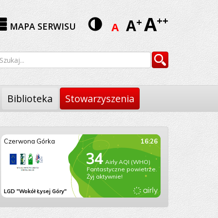
A
Wersja
++
A
+
A
MAPA SERWISU
kontrastowa
yszukiwarka
Szukaj
Biblioteka
Stowarzyszenia