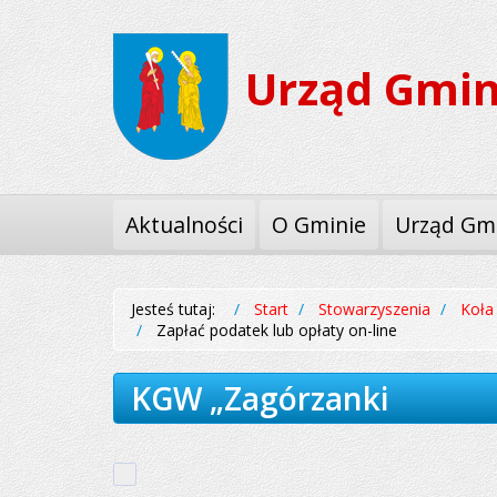
Przejdź
Przejdź
do
do
Urząd Gmin
menu
treści
Aktualności
O Gminie
Urząd Gm
Jesteś tutaj:
Start
Stowarzyszenia
Koła
Zapłać podatek lub opłaty on-line
KGW „Zagórzanki