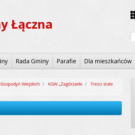
y Łączna
W
iny
Rada Gminy
Parafie
Dla mieszkańców
 Gospodyń Wiejskich
KGW „Zagórzanki
Treści stałe