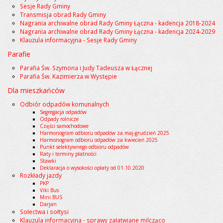
Sesje Rady Gminy
Transmisja obrad Rady Gminy
Nagrania archiwalne obrad Rady Gminy Łączna - kadencja 2018-2024
Nagrania archiwalne obrad Rady Gminy Łączna - kadencja 2024-2029
Klauzula informacyjna - Sesje Rady Gminy
Parafie
Parafia Św. Szymona i Judy Tadeusza w Łącznej
Parafia Św. Kazimierza w Występie
Dla mieszkańców
Odbiór odpadów komunalnych
Segregacja odpadów
Odpady rolnicze
Części samochodowe
Harmonogram odbioru odpadów za maj-grudzień 2025
Harmonogram odbioru odpadów za kwiecień 2025
Punkt selektywnego odbioru odpadów
Raty i terminy płatności
Stawki
Deklaracja o wysokości opłaty od 01.10.2020
Rozkłady jazdy
PKP
Viki Bus
Mini BUS
Darjan
Sołectwa i sołtysi
Klauzula informacyjna - sprawy załatwiane milcząco