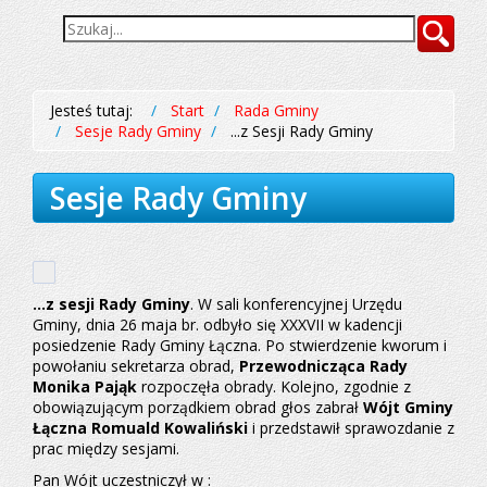
Wyszukiwarka
Szukaj
Jesteś tutaj:
Start
Rada Gminy
Sesje Rady Gminy
...z Sesji Rady Gminy
Sesje Rady Gminy
...z sesji Rady Gminy
. W sali konferencyjnej Urzędu
Gminy, dnia 26 maja br. odbyło się XXXVII w kadencji
posiedzenie Rady Gminy Łączna. Po stwierdzenie kworum i
powołaniu sekretarza obrad,
Przewodnicząca Rady
Monika Pająk
rozpoczęła obrady. Kolejno, zgodnie z
obowiązującym porządkiem obrad głos zabrał
Wójt Gminy
Łączna Romuald Kowaliński
i przedstawił sprawozdanie z
prac między sesjami.
Pan Wójt uczestniczył w :