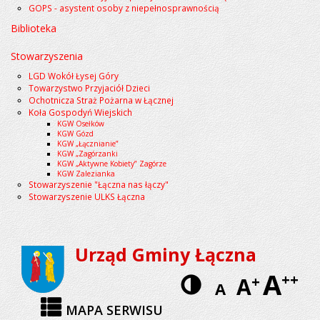
GOPS - asystent osoby z niepełnosprawnością
Biblioteka
Stowarzyszenia
LGD Wokół Łysej Góry
Towarzystwo Przyjaciół Dzieci
Ochotnicza Straż Pożarna w Łącznej
Koła Gospodyń Wiejskich
KGW Osełków
KGW Gózd
KGW „Łącznianie”
KGW „Zagórzanki
KGW „Aktywne Kobiety” Zagórze
KGW Zalezianka
Stowarzyszenie "Łączna nas łączy"
Stowarzyszenie ULKS Łączna
Urząd Gminy Łączna
A
Wersja
++
A
+
A
kontrastow
MAPA SERWISU