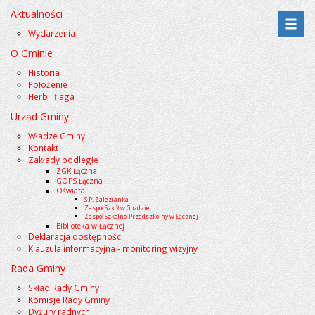
Aktualności
Przejdź
Przejdź
Wydarzenia
do
do
O Gminie
menu
treści
Historia
Położenie
Herb i flaga
Urząd Gminy
Władze Gminy
Kontakt
Zakłady podległe
ZGK Łączna
GOPS Łączna
Oświata
S.P. Zalezianka
Zespół Szkół w Gozdzie
Zespół Szkolno-Przedszkolny w Łącznej
Biblioteka w Łącznej
Deklaracja dostępności
Klauzula informacyjna - monitoring wizyjny
Rada Gminy
Skład Rady Gminy
Komisje Rady Gminy
Dyżury radnych