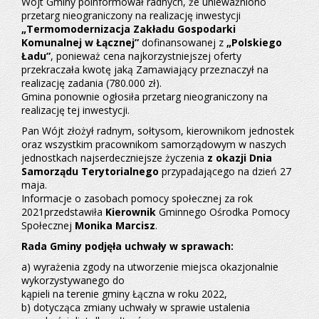
Wójt Gminy poinformował radnych, że unieważniono
przetarg nieograniczony na realizację inwestycji
„Termomodernizacja Zakładu Gospodarki
Komunalnej w Łącznej”
dofinansowanej z
„Polskiego
Ładu”
, ponieważ cena najkorzystniejszej oferty
przekraczała kwotę jaką Zamawiający przeznaczył na
realizację zadania (780.000 zł).
Gmina ponownie ogłosiła przetarg nieograniczony na
realizację tej inwestycji.
Pan Wójt złożył radnym, sołtysom, kierownikom jednostek
oraz wszystkim pracownikom samorządowym w naszych
jednostkach najserdeczniejsze życzenia
z okazji Dnia
Samorządu Terytorialnego
przypadającego na dzień 27
maja.
Informacje o zasobach pomocy społecznej za rok
2021przedstawiła
Kierownik
Gminnego Ośrodka Pomocy
Społecznej
Monika Marcisz
.
Rada Gminy podjęła uchwały w sprawach:
a) wyrażenia zgody na utworzenie miejsca okazjonalnie
wykorzystywanego do
kąpieli na terenie gminy Łączna w roku 2022,
b) dotycząca zmiany uchwały w sprawie ustalenia