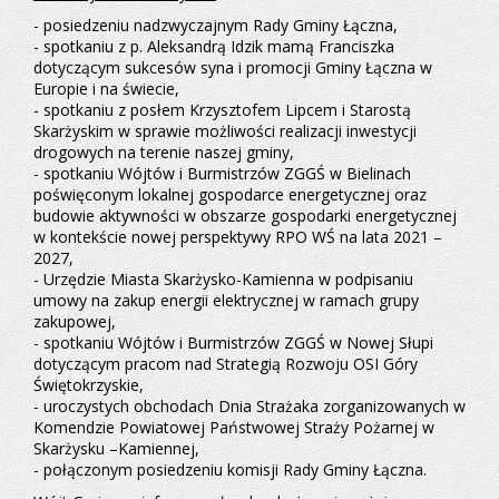
- posiedzeniu nadzwyczajnym Rady Gminy Łączna,
- spotkaniu z p. Aleksandrą Idzik mamą Franciszka
dotyczącym sukcesów syna i promocji Gminy Łączna w
Europie i na świecie,
- spotkaniu z posłem Krzysztofem Lipcem i Starostą
Skarżyskim w sprawie możliwości realizacji inwestycji
drogowych na terenie naszej gminy,
- spotkaniu Wójtów i Burmistrzów ZGGŚ w Bielinach
poświęconym lokalnej gospodarce energetycznej oraz
budowie aktywności w obszarze gospodarki energetycznej
w kontekście nowej perspektywy RPO WŚ na lata 2021 –
2027,
- Urzędzie Miasta Skarżysko-Kamienna w podpisaniu
umowy na zakup energii elektrycznej w ramach grupy
zakupowej,
- spotkaniu Wójtów i Burmistrzów ZGGŚ w Nowej Słupi
dotyczącym pracom nad Strategią Rozwoju OSI Góry
Świętokrzyskie,
- uroczystych obchodach Dnia Strażaka zorganizowanych w
Komendzie Powiatowej Państwowej Straży Pożarnej w
Skarżysku –Kamiennej,
- połączonym posiedzeniu komisji Rady Gminy Łączna.