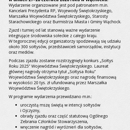
Wydarzenie organizowane jest pod patronatem m.in.
Kancelarii Prezydenta RP, Wojewody Świętokrzyskiego,
Marszałka Województwa Świętokrzyskiego, Starosty
Starachowickiego oraz Burmistrza Miasta i Gminy Wąchock.
Zjazd i turniej od lat stanowią ważne wydarzenie
integrujące środowiska sołeckie z całego kraju.
W tegorocznej edycji organizatorzy spodziewają się udziału
około 300 sołtysów, przedstawicieli samorządów, instytucji
oraz mediów.
Podczas zjazdu zostanie rozstrzygnięty konkurs „Sołtys
Roku 2025” Województwa Świętokrzyskiego. Laureat
głównej nagrody otrzyma tytuł „Sołtysa Roku”
Województwa Świętokrzyskiego oraz nagrodę finansową
w wysokości 20 tys. zł ufundowaną przez Marszałka
Województwa Świętokrzyskiego.
W programie wydarzenia przewidziano m.in.:
uroczystą mszę świętą w intencji sołtysów
i Ojczyzny,
obrady zjazdu oraz część statutową Ogólnego
Zebrania Członków Stowarzyszenia,
wręczenie nagród i wyróżnień dla sołtysów,