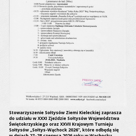
Stowarzyszenie Sołtysów Ziemi Kieleckiej zaprasza
do udziału w XXXI Zjeździe Sołtysów Województwa
Świętokrzyskiego oraz XXVII Krajowym Turnieju
Sołtysów „Sołtys-Wąchock 2026”, które odbędą się
w dniach 27–28 czerwca 2026 roku w Wąchocku.