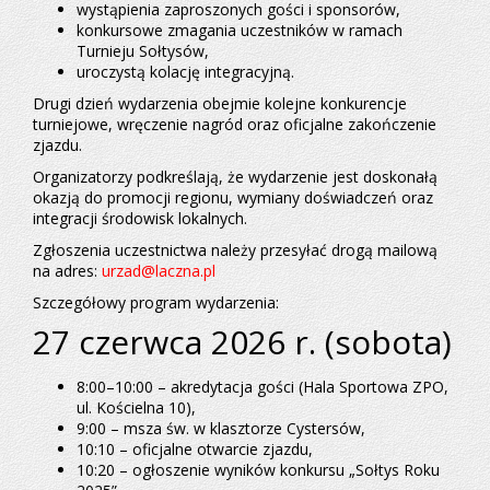
wystąpienia zaproszonych gości i sponsorów,
konkursowe zmagania uczestników w ramach
Turnieju Sołtysów,
uroczystą kolację integracyjną.
Drugi dzień wydarzenia obejmie kolejne konkurencje
turniejowe, wręczenie nagród oraz oficjalne zakończenie
zjazdu.
Organizatorzy podkreślają, że wydarzenie jest doskonałą
okazją do promocji regionu, wymiany doświadczeń oraz
integracji środowisk lokalnych.
Zgłoszenia uczestnictwa należy przesyłać drogą mailową
na adres:
urzad@laczna.pl
Szczegółowy program wydarzenia:
27 czerwca 2026 r. (sobota)
8:00–10:00 – akredytacja gości (Hala Sportowa ZPO,
ul. Kościelna 10),
9:00 – msza św. w klasztorze Cystersów,
10:10 – oficjalne otwarcie zjazdu,
10:20 – ogłoszenie wyników konkursu „Sołtys Roku