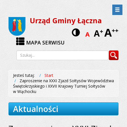
Przejdź
Przejdź
do
do
Urząd Gminy Łączna
menu
treści
A
Wersja
++
A
+
A
kontrastow
MAPA SERWISU
Wyszukiwarka
Szukaj
Jesteś tutaj:
Start
Zaproszenie na XXXI Zjazd Sołtysów Województwa
Świętokrzyskiego i XXVII Krajowy Turniej Sołtysów
w Wąchocku
Aktualności