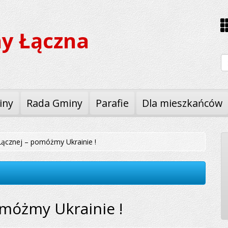
y Łączna
W
iny
Rada Gminy
Parafie
Dla mieszkańców
ącznej – pomóżmy Ukrainie !
omóżmy Ukrainie !