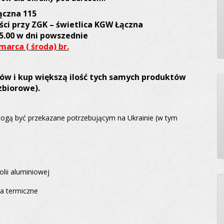
ączna 115
i przy ZGK – świetlica KGW Łączna
5.00 w dni powszednie
marca ( środa) br.
łów i kup większą ilość tych samych produktów
zbiorowe).
mogą być przekazane potrzebującym na Ukrainie (w tym
lii aluminiowej
ia termiczne