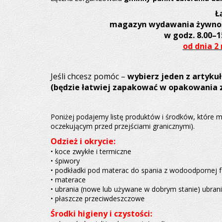
Ł
magazyn wydawania żywnośc
w godz. 8.00–1
od dnia 2 
Jeśli chcesz pomóc –
wybierz jeden z artyku
(będzie łatwiej zapakować w opakowania 
Poniżej podajemy listę produktów i środków, które 
oczekującym przed przejściami granicznymi).
Odzież i okrycie:
• koce zwykłe i termiczne
• śpiwory
• podkładki pod materac do spania z wodoodpornej fo
• materace
• ubrania (nowe lub używane w dobrym stanie) ubran
• płaszcze przeciwdeszczowe
Środki higieny i czystości: