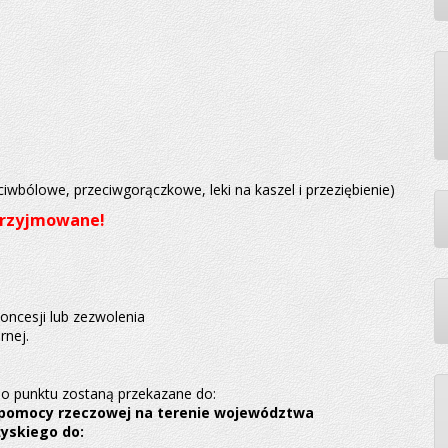
wbólowe, przeciwgorączkowe, leki na kaszel i przeziębienie)
przyjmowane!
oncesji lub zezwolenia
rnej.
do punktu zostaną przekazane do:
 pomocy rzeczowej na terenie województwa
żyskiego do: