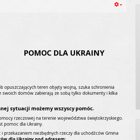
POMOC DLA UKRAINY
b opuszczających teren objęty wojną, szuka schronienia
e swoich domów zabierają ze sobą tylko dokumenty i kilka
ennej sytuacji możemy wszyscy pomóc.
pomocy rzeczowej na terenie województwa świętokrzyskiego.
t pomoc dla Ukrainy.
 i przekazaniem niezbędnych rzeczy dla uchodźców Gmina
rów dla Ukrainy
pod adresem: