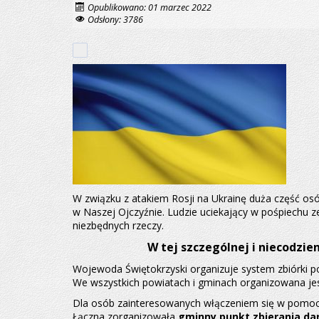
Opublikowano: 01 marzec 2022
Odsłony: 3786
W związku z atakiem Rosji na Ukrainę duża część osó
w Naszej Ojczyźnie. Ludzie uciekający w pośpiechu z
niezbędnych rzeczy.
W tej szczególnej i niecodzi
Wojewoda Świętokrzyski organizuje system zbiórki 
We wszystkich powiatach i gminach organizowana jes
Dla osób zainteresowanych włączeniem się w pomoc
Łączna zorganizowała
gminny punkt zbierania da