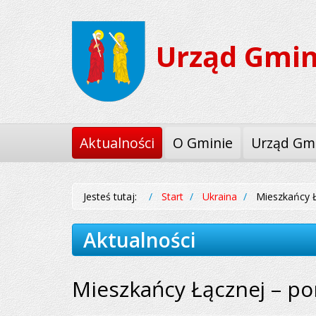
Przejdź
Przejdź
do
do
Urząd Gmin
menu
treści
Aktualności
O Gminie
Urząd Gm
Jesteś tutaj:
Start
Ukraina
Mieszkańcy Ł
Aktualności
Mieszkańcy Łącznej – p