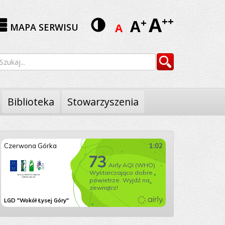
A
Wersja
++
A
+
A
MAPA SERWISU
kontrastowa
yszukiwarka
Szukaj
Biblioteka
Stowarzyszenia