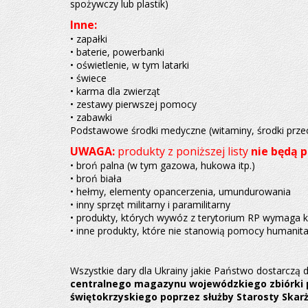
spożywczy lub plastik)
Inne:
• zapałki
• baterie, powerbanki
• oświetlenie, w tym latarki
• świece
• karma dla zwierząt
• zestawy pierwszej pomocy
• zabawki
Podstawowe środki medyczne (witaminy, środki przeci
UWAGA:
produkty z poniższej listy
nie będą 
• broń palna (w tym gazowa, hukowa itp.)
• broń biała
• hełmy, elementy opancerzenia, umundurowania
• inny sprzęt militarny i paramilitarny
• produkty, których wywóz z terytorium RP wymaga k
• inne produkty, które nie stanowią pomocy humanita
Wszystkie dary dla Ukrainy jakie Państwo dostarczą 
centralnego magazynu wojewódzkiego zbiórki
świętokrzyskiego poprzez służby Starosty Skar