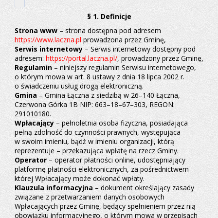
§ 1. Definicje
Strona www
– strona dostępna pod adresem
https://www.laczna.pl
prowadzona przez Gminę,
Serwis internetowy
– Serwis internetowy dostępny pod
adresem:
https://portal.laczna.pl/
, prowadzony przez Gminę,
Regulamin
– niniejszy regulamin Serwisu internetowego,
o którym mowa w art. 8 ustawy z dnia 18 lipca 2002 r.
o świadczeniu usług drogą elektroniczną.
Gmina
– Gmina Łączna z siedzibą w 26–140 Łączna,
Czerwona Górka 1B NIP: 663–18–67–303, REGON:
291010180.
Wpłacający
– pełnoletnia osoba fizyczna, posiadająca
pełną zdolność do czynności prawnych, występująca
w swoim imieniu, bądź w imieniu organizacji, którą
reprezentuje – przekazująca wpłatę na rzecz Gminy.
Operator
– operator płatności online, udostępniający
platformę płatności elektronicznych, za pośrednictwem
której Wpłacający może dokonać wpłaty.
Klauzula informacyjna
– dokument określający zasady
związane z przetwarzaniem danych osobowych
Wpłacających przez Gminę, będący spełnieniem przez nią
obowiązku informacyjnego, o którym mowa w przepisach