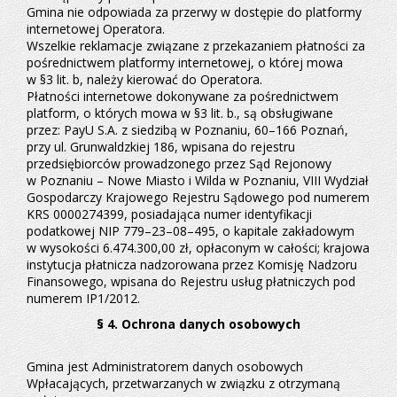
Gmina nie odpowiada za przerwy w dostępie do platformy
internetowej Operatora.
Wszelkie reklamacje związane z przekazaniem płatności za
pośrednictwem platformy internetowej, o której mowa
w §3 lit. b, należy kierować do Operatora.
Płatności internetowe dokonywane za pośrednictwem
platform, o których mowa w §3 lit. b., są obsługiwane
przez: PayU S.A. z siedzibą w Poznaniu, 60–166 Poznań,
przy ul. Grunwaldzkiej 186, wpisana do rejestru
przedsiębiorców prowadzonego przez Sąd Rejonowy
w Poznaniu – Nowe Miasto i Wilda w Poznaniu, VIII Wydział
Gospodarczy Krajowego Rejestru Sądowego pod numerem
KRS 0000274399, posiadająca numer identyfikacji
podatkowej NIP 779–23–08–495, o kapitale zakładowym
w wysokości 6.474.300,00 zł, opłaconym w całości; krajowa
instytucja płatnicza nadzorowana przez Komisję Nadzoru
Finansowego, wpisana do Rejestru usług płatniczych pod
numerem IP1/2012.
§ 4. Ochrona danych osobowych
Gmina jest Administratorem danych osobowych
Wpłacających, przetwarzanych w związku z otrzymaną