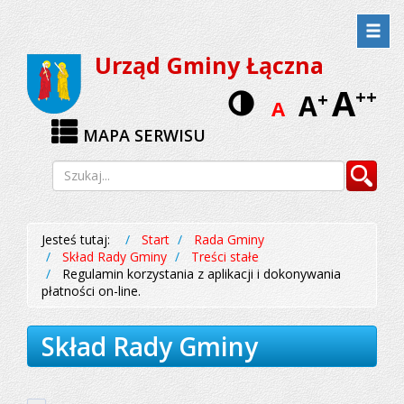
Przejdź
Przejdź
do
do
Urząd Gminy Łączna
menu
treści
A
Wersja
++
A
+
A
kontrastow
MAPA SERWISU
Wyszukiwarka
Szukaj
Jesteś tutaj:
Start
Rada Gminy
Skład Rady Gminy
Treści stałe
Regulamin korzystania z aplikacji i dokonywania
płatności on-line.
Skład Rady Gminy