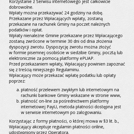
Korzystanie z Serwisu internetowego jest całkowicie
dobrowolne.
Wpłaty można przekazywać 24 godziny na dobę.
Przekazane przez Wpłacających wpłaty, zostaną
przekazane na rachunek Gminy na poczet należnych
podatków i opłat.
Wpłaty nienależne Gminie przekazane przez Wpłacającego
zostaną zwrócone w terminie 30 dni od dnia złożenia
dyspozycji zwrotu. Dyspozycję zwrotu można złożyć
w formie pisemnej osobiście w siedzibie Gminy, pocztą lub
elektronicznie za pomocą platformy ePUAP.
Przed przekazaniem wpłaty, Wpłacający powinien zapoznać
się z treścią niniejszego Regulaminu.
Wpłacający może przekazać wpłatę podatku lub opłaty
poprzez:
płatność przelewem zwykłym lub internetowym na
rachunki bankowe Gminy wskazane w stronie www,
płatność on-line za pośrednictwem platformy
internetowej PayU, metoda płatności dostępna jest
w serwisie internetowym po zalogowaniu.
Korzystając z formy płatności, o której mowa w §3 lit. b.,
Wpłacający akceptuje regulamin płatności online,
udostępniony przez Operatora.