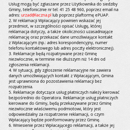
Usług mogą być zgłaszane przez Użytkownika do siedziby
Gminy, telefonicznie nr tel: 41 25 48 960, poprzez email na
adres:
urzad@laczna.pl
lub poprzez plaftormę ePUAP.
2. W reklamacji Wpłacający powinien wskazać jej
przedmiot, w szczególności opisać Usługę, której
reklamacja dotyczy, a także okoliczności uzasadniające
reklamację oraz przekazać dane umożliwiające kontakt
z Wpłacającym (np.: adres korespondencyjny, numer
telefonu kontaktowego lub adres poczty elektronicznej).
3. Reklamacje będą rozpatrywane przez Gminę
niezwłocznie, w terminie nie dłuższym niż 14 dni od
zgłoszenia reklamacji.
4. W sytuacji, gdy zgłoszenie reklamacyjne nie zawiera
danych umożliwiających kontakt z Wpłacającym, Gmina
jest uprawniona do pozostawienia reklamacji bez
rozpatrzenia.
5. Reklamacje dotyczące usług płatniczych należy kierować
bezpośrednio do Operatora. Reklamacje usług płatniczych
kierowane do Gminy, będą przekazywane przez Gminę
niezwłocznie właściwemu podmiotowi, który jest
odpowiedzialny za rozpatrzenie reklamacji, o czym
Wpłacający będzie poinformowany przez Gminę.
6. Wniesienie przez Wpłacającego reklamacji, a także jej