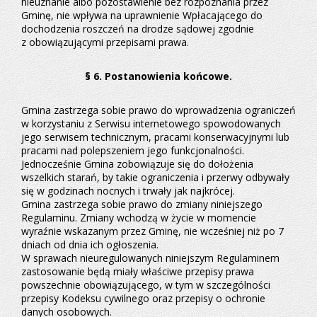
nieuznanie albo pozostawienie bez rozpoznania przez
Gminę, nie wpływa na uprawnienie Wpłacającego do
dochodzenia roszczeń na drodze sądowej zgodnie
z obowiązującymi przepisami prawa.
§ 6. Postanowienia końcowe.
Gmina zastrzega sobie prawo do wprowadzenia ograniczeń
w korzystaniu z Serwisu internetowego spowodowanych
jego serwisem technicznym, pracami konserwacyjnymi lub
pracami nad polepszeniem jego funkcjonalności.
Jednocześnie Gmina zobowiązuje się do dołożenia
wszelkich starań, by takie ograniczenia i przerwy odbywały
się w godzinach nocnych i trwały jak najkrócej.
Gmina zastrzega sobie prawo do zmiany niniejszego
Regulaminu. Zmiany wchodzą w życie w momencie
wyraźnie wskazanym przez Gminę, nie wcześniej niż po 7
dniach od dnia ich ogłoszenia.
W sprawach nieuregulowanych niniejszym Regulaminem
zastosowanie będą miały właściwe przepisy prawa
powszechnie obowiązującego, w tym w szczególności
przepisy Kodeksu cywilnego oraz przepisy o ochronie
danych osobowych.