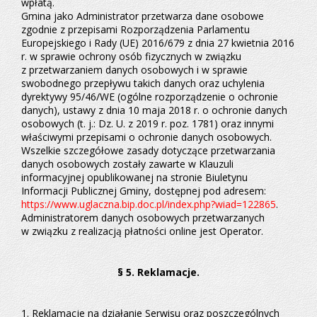
wpłatą.
Gmina jako Administrator przetwarza dane osobowe
zgodnie z przepisami Rozporządzenia Parlamentu
Europejskiego i Rady (UE) 2016/679 z dnia 27 kwietnia 2016
r. w sprawie ochrony osób fizycznych w związku
z przetwarzaniem danych osobowych i w sprawie
swobodnego przepływu takich danych oraz uchylenia
dyrektywy 95/46/WE (ogólne rozporządzenie o ochronie
danych), ustawy z dnia 10 maja 2018 r. o ochronie danych
osobowych (t. j.: Dz. U. z 2019 r. poz. 1781) oraz innymi
właściwymi przepisami o ochronie danych osobowych.
Wszelkie szczegółowe zasady dotyczące przetwarzania
danych osobowych zostały zawarte w Klauzuli
informacyjnej opublikowanej na stronie Biuletynu
Informacji Publicznej Gminy, dostępnej pod adresem:
https://www.uglaczna.bip.doc.pl/index.php?wiad=122865
.
Administratorem danych osobowych przetwarzanych
w związku z realizacją płatności online jest Operator.
§ 5. Reklamacje.
1. Reklamacje na działanie Serwisu oraz poszczególnych