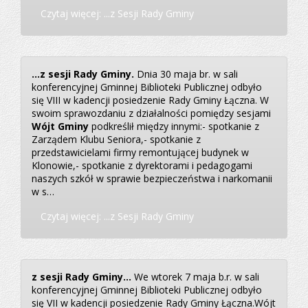
Czytaj więcej: ...z Sesji Rady Gminy
...z sesji Rady Gminy.
Dnia 30 maja br. w sali
konferencyjnej Gminnej Biblioteki Publicznej odbyło
się VIII w kadencji posiedzenie Rady Gminy Łączna. W
swoim sprawozdaniu z działalności pomiędzy sesjami
Wójt Gminy
podkreślił między innymi:- spotkanie z
Zarządem Klubu Seniora,- spotkanie z
przedstawicielami firmy remontującej budynek w
Klonowie,- spotkanie z dyrektorami i pedagogami
naszych szkół w sprawie bezpieczeństwa i narkomanii
w s…
Czytaj więcej: ...z Sesji Rady Gminy
z sesji Rady Gminy...
We wtorek 7 maja b.r. w sali
konferencyjnej Gminnej Biblioteki Publicznej odbyło
się VII w kadencji posiedzenie Rady Gminy Łączna.Wójt