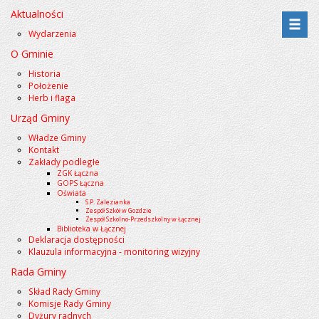
Aktualności
Przejdź
Przejdź
Wydarzenia
do
do
O Gminie
menu
treści
Historia
Położenie
Herb i flaga
Urząd Gminy
Władze Gminy
Kontakt
Zakłady podległe
ZGK Łączna
GOPS Łączna
Oświata
S.P. Zalezianka
Zespół Szkół w Gozdzie
Zespół Szkolno-Przedszkolny w Łącznej
Biblioteka w Łącznej
Deklaracja dostępności
Klauzula informacyjna - monitoring wizyjny
Rada Gminy
Skład Rady Gminy
Komisje Rady Gminy
Dyżury radnych