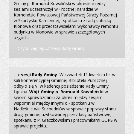
Gminy p. Romuald Kowaliński w okresie między
sesjami uczestniczył w:- rocznej naradzie w
Komendzie Powiatowej Państwowej Straży Pożarnej
w Skarżysku Kamiennej,- spotkaniu z radą sołecką
Klonowa oraz przedstawicielami wykonawcy remontu
budynku w Klonowie w sprawie szczegółowych
uzgod…
Czytaj więcej: ...z Sesji Rady Gminy
...z sesji Rady Gminy.
W czwartek 11 kwietnia br. w
sali konferencyjnej Gminnej Biblioteki Publicznej
odbyło się VI w kadencji posiedzenie Rady Gminy
Łączna.
Wójt Gminy p. Romuald Kowaliński
w
swoim sprawozdaniu za okres między sesjami
wspomniał między innymi o:- spotkaniu w
Nadleśnictwie Suchedniów w sprawie poprawy stanu
drogi gminnej użytkowanej przez lasy państwowe,-
spotkaniu z P. Graczkowskim i pracownikami GOPS w
sprawie projektu…