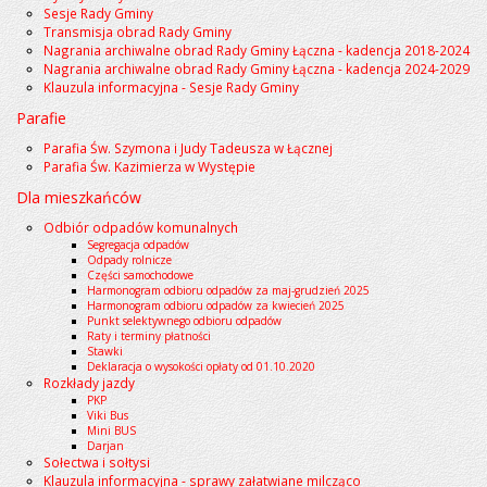
Sesje Rady Gminy
Transmisja obrad Rady Gminy
Nagrania archiwalne obrad Rady Gminy Łączna - kadencja 2018-2024
Nagrania archiwalne obrad Rady Gminy Łączna - kadencja 2024-2029
Klauzula informacyjna - Sesje Rady Gminy
Parafie
Parafia Św. Szymona i Judy Tadeusza w Łącznej
Parafia Św. Kazimierza w Występie
Dla mieszkańców
Odbiór odpadów komunalnych
Segregacja odpadów
Odpady rolnicze
Części samochodowe
Harmonogram odbioru odpadów za maj-grudzień 2025
Harmonogram odbioru odpadów za kwiecień 2025
Punkt selektywnego odbioru odpadów
Raty i terminy płatności
Stawki
Deklaracja o wysokości opłaty od 01.10.2020
Rozkłady jazdy
PKP
Viki Bus
Mini BUS
Darjan
Sołectwa i sołtysi
Klauzula informacyjna - sprawy załatwiane milcząco