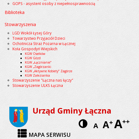
GOPS - asystent osoby z niepełnosprawnością
Biblioteka
Stowarzyszenia
LGD Wokół Łysej Góry
Towarzystwo Przyjaciół Dzieci
Ochotnicza Straż Pożarna w Łącznej
Koła Gospodyń Wiejskich
KGW Osełków
KGW Gózd
KGW „Łącznianie”
KGW „Zagórzanki
KGW „Aktywne Kobiety” Zagórze
KGW Zalezianka
Stowarzyszenie "Łączna nas łączy"
Stowarzyszenie ULKS Łączna
Urząd Gminy Łączna
A
Wersja
++
A
+
A
kontrastow
MAPA SERWISU