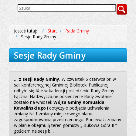
Wyszukiwarka
Szukaj
Jesteś tutaj:
Start
Rada Gminy
Sesje Rady Gminy
Sesje Rady Gminy
... z sesji Rady Gminy.
W czwartek 6 czerwca br. w
sali konferencyjnej Gminnej Biblioteki Publicznej
odbyło się IX-e w kadencji posiedzenie Rady Gminy
Łączna. Nadzwyczajne posiedzenie Rady zwołane
zostało na wniosek
Wójta Gminy Romualda
Kowalińskiego
i dotyczyło podjęcia uchwalenia
zmiany Nr 1 zmiany miejscowego planu
zagospodarowania przestrzennego. Ponieważ, zmiany
w planie obejmują teren górniczy „ Bukowa Góra II ”
gościem na sesji b…