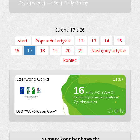
Czytaj więcej: ...z Sesji Rady Gminy
Strona 17 z 26
start
Poprzedni artykuł
12
13
14
15
16
17
18
19
20
21
Następny artykuł
koniec
Numery kont bankowych: