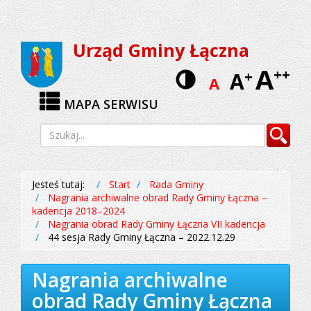
Przejdź
Przejdź
do
do
Urząd Gminy Łączna
menu
treści
A
Wersja
++
A
+
A
kontrastow
MAPA SERWISU
Wyszukiwarka
Szukaj
Jesteś tutaj:
Start
Rada Gminy
Nagrania archiwalne obrad Rady Gminy Łączna –
kadencja 2018–2024
Nagrania obrad Rady Gminy Łączna VII kadencja
44 sesja Rady Gminy Łączna – 2022.12.29
Nagrania archiwalne
obrad Rady Gminy Łączna