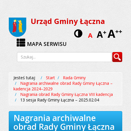
Przejdź
Przejdź
do
do
Urząd Gminy Łączna
menu
treści
A
Wersja
++
A
+
A
kontrastow
MAPA SERWISU
Wyszukiwarka
Szukaj
Jesteś tutaj:
Start
Rada Gminy
Nagrania archiwalne obrad Rady Gminy Łączna –
kadencja 2024–2029
Nagrania obrad Rady Gminy Łączna VIII kadencja
13 sesja Rady Gminy Łączna – 2025.02.04
Nagrania archiwalne
obrad Rady Gminy Łączna